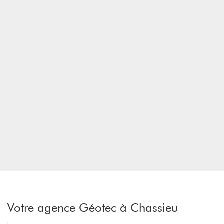
Alpes
prendre
le
contrôle
du
slider
[ECHAP
pour
quitter]
Votre agence Géotec à Chassieu