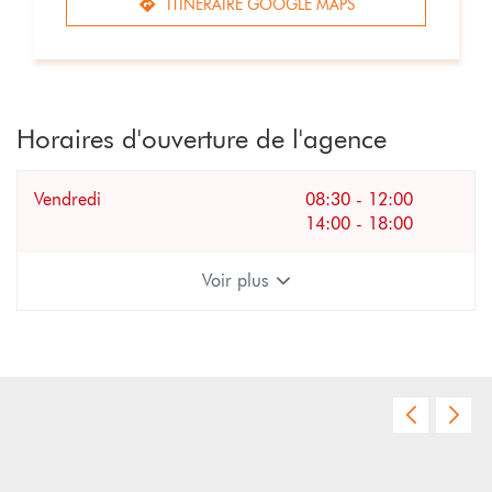
ITINÉRAIRE GOOGLE MAPS
JUSQU'AU
POINT
DE
VENTE
GÉOTEC
RHÔNES-
Horaires d'ouverture de l'agence
ALPES
Horaires
Vendredi
08:30
-
12:00
d'ouverture
14:00
-
18:00
d'aujourd'hui
Voir plus
et
les
horaires
d'ouverture
du
Appuyer
point
sur
de
la
vente
touche
Géotec
ENTRÉE
Rhônes-
pour