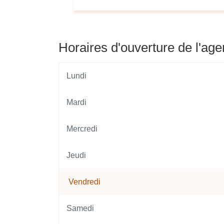
Horaires d'ouverture de l'ag
Lundi
Mardi
Mercredi
Jeudi
Vendredi
Horaires
d'ouverture
Samedi
d'aujourd'hui