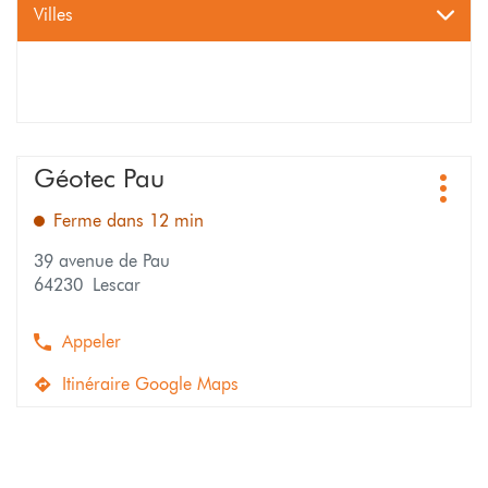
Villes
Appuyer
Géotec Pau
Point
sur
Plus
de
la
d'opti
Ferme dans 12 min
vente
touche
:
ENTRÉE
39 avenue de Pau
pour
64230 Lescar
obtenir
de
plus
Appeler
Afficher
amples
le
informations
Itinéraire Google Maps
numéro
jusqu'au
de
point
téléphone
de
du
vente
point