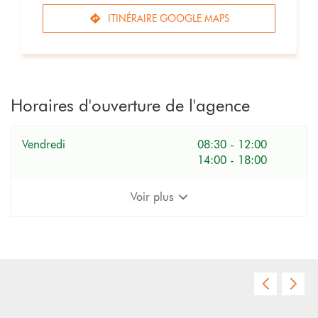
ITINÉRAIRE GOOGLE MAPS
JUSQU'AU
POINT
DE
VENTE
GÉOTEC
AUXERRE
Horaires d'ouverture de l'agence
Horaires
Vendredi
08:30
-
12:00
d'ouverture
14:00
-
18:00
d'aujourd'hui
Voir plus
et
les
horaires
d'ouverture
du
Appuyer
point
sur
de
la
vente
touche
Géotec