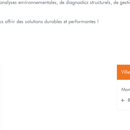
analyses environnementales, de diagnostics structurels, de gest
 offrir des solutions durables et performantes !
Ville
s
ptions
Mon
R