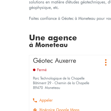
solutions en matière d'études géotechniques, d'
géophysique, etc.
Faites confiance à Géotec à Moneteau pour vous
Une agence
à Moneteau
Appuyer
Géotec Auxerre
Point
sur
Plu
de
la
d'o
vente
Fermé
touche
:
ENTRÉE
Parc Technologique de la Chapelle
pour
Bâtiment 29 - Chemin de la Chapelle
obtenir
89470 Moneteau
de
plus
Appeler
amples
Afficher
informations
le
Itinéraire Google Maps